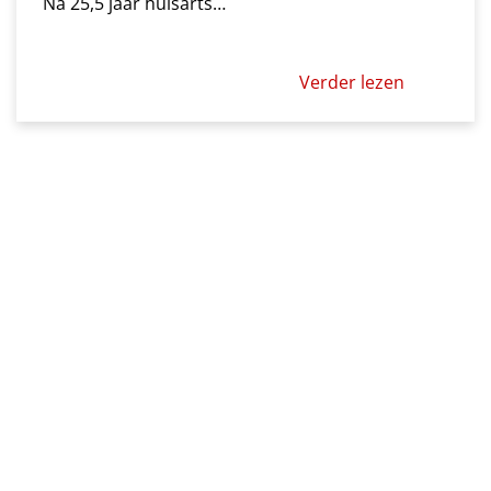
Na 25,5 jaar huisarts…
Verder lezen